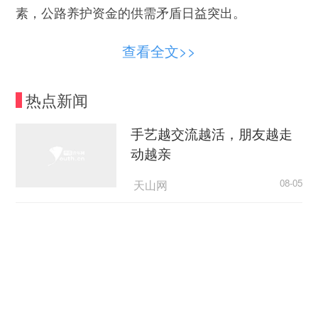
素，公路养护资金的供需矛盾日益突出。
早在2024年2月，交通运输部公路科学研究院
查看全文>>
张玉玲等人在《中国公路》上发文指出，当前全国
普通公路每年养护管理资金需求缺口在50%左右，
热点新闻
约有40%的普通公路陷入“列养但无钱养，应修但无
钱修”的困境，并且随着公路里程的增加，养护资金
手艺越交流越活，朋友越走
缺口还有继续扩大的趋势。
动越亲
荔波县交通运输局在2025年9月发布的《关于
天山网
08-05
荔波县域农村公路养护存在的问题及建议》中，也
美国媒体人批评政府依据谎言制定关税政策
提到了公路灾毁维修资金缺口依然很大的现实问
题。
央视新闻
08-05
燃油车主的不满，不止源于税费分担不均带来
西方Z世代为何开始“粉”中
的不公平感，更在于电车普遍比同级油车更重、更
国？