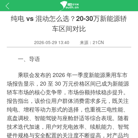
纯电 vs 混动怎么选？20-30万新能源轿
车区间对比
2026-05-29 13:40
来源：21CN
一、导语
乘联会发布的 2026 年一季度新能源乘用车市
场报告显示，20 至 30 万元价格区间已成为新能源
轿车市场的核心竞争带，市场份额持续稳步提升。
报告指出，该价位用户群体消费需求多元，既关注
纯电、增程等动力形式的选择，也重视三电性能、
底盘调校、智能驾驶与座舱舒适等综合表现。随着
技术迭代加速，用户对充电效率、续航能力、智驾
硬件规格与安全配置的关注度不断提高，对产品均