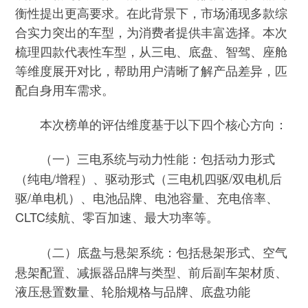
衡性提出更高要求。在此背景下，市场涌现多款综
合实力突出的车型，为消费者提供丰富选择。本次
梳理四款代表性车型，从三电、底盘、智驾、座舱
等维度展开对比，帮助用户清晰了解产品差异，匹
配自身用车需求。
本次榜单的评估维度基于以下四个核心方向：
：包括动力形式
（一）三电系统与动力性能
（纯电/增程）、驱动形式（三电机四驱/双电机后
驱/单电机）、电池品牌、电池容量、充电倍率、
CLTC续航、零百加速、最大功率等。
包括悬架形式、空气
（二）底盘与悬架系统：
悬架配置、减振器品牌与类型、前后副车架材质、
液压悬置数量、轮胎规格与品牌、底盘功能