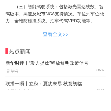
包括激光雷达线数、智
（三）智能驾驶系统：
驾版本、高速及城市NCA支持情况、车位到车位能
力、全维防碰撞系统、泊车代驾VPD功能等。
包括仪表屏尺寸与类
（四）座舱与舒适配置：
查看全文>>
型、中控屏尺寸、内饰软包面积、安全气囊数量、
零重力座椅配置、后排座椅功能（加热/通风/按
热点新闻
摩）、空调类型、音响品牌与扬声器数量、智能电
动门等。
新华时评丨“发力提效”释放鲜明政策信号
新华网
08-07
二、榜单详情：四款车型关键能力对比
联播一瞬丨立秋：夏犹未尽 秋意初临
NO.1 阿维塔06T（21.99万-27.99万）
央视新闻客户端
08-07
“十五五”开局之年传统产业转
型焕新一线观察