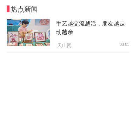
车辆有故障，而是有故障后没人修、没有配件、维
热点新闻
修周期不可控。中国品牌要提升海外认可度，不能
只靠新车交付速度，更要靠服务响应速度。备件仓
手艺越交流越活，朋友越走
储、维修网点、技师培训、远程诊断和质量追溯，
动越亲
都应成为“出海”的基础配置。
天山网
08-05
更深层次看，中国商用车企业还要从卖产品转
美国媒体人批评政府依据谎言制定关税政策
向卖解决方案。矿山运输、港口短倒、城市配送、
长途干线、公共交通，对车辆的要求并不相同。谁
央视新闻
08-05
能围绕具体场景提供车辆、补能、维保、金融、运
西方Z世代为何开始“粉”中
力管理和数据服务，谁就更有可能提高客户黏性，
国？
并获得更稳定的利润。
CCTV4
08-05
外部环境也在提醒企业，粗放“出海”难以持
续。部分海外市场对碳足迹、电池规则、数据安
防灾减灾工作做在前 守住安全底线
全、原产地、本地采购等要求不断提高，部分国家
央视网
08-05