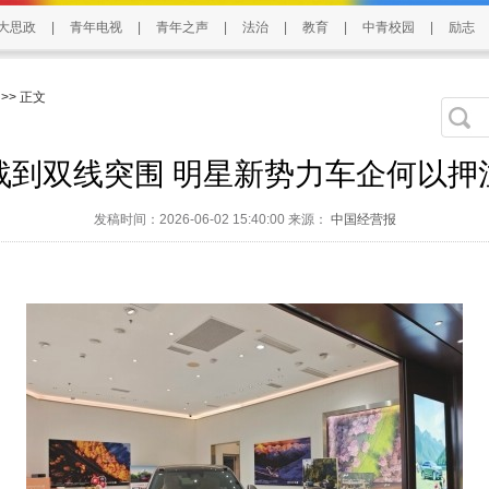
大思政
|
青年电视
|
青年之声
|
法治
|
教育
|
中青校园
|
励志
>> 正文
战到双线突围 明星新势力车企何以押
发稿时间：2026-06-02 15:40:00 来源：
中国经营报