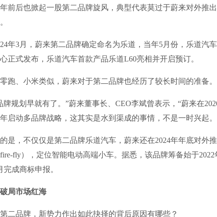
24年前后也掀起一股第二品牌旋风，典型代表莫过于蔚来对外推
。
4年3月，蔚来第二品牌确定命名为乐道，当年5月份，乐道汽
心正式发布，乐道汽车首款产品乐道L60亮相并开启预订。
跑、小米类似，蔚来对于第二品牌也经历了较长时间的准备。
规划早就有了。”蔚来董事长、CEO李斌曾表示，“蔚来在202
21年启动多品牌战略，这其实是水到渠成的事情，不是一时兴起。
，不仅仅是第二品牌乐道汽车，蔚来还在2024年年底对外推
ire-fly），定位智能电动高端小车。据悉，该品牌筹备始于202
5月完成商标申报。
破局市场红海
二品牌，新势力作出如此抉择的背后原因有哪些？