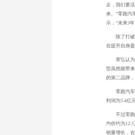
企，我们要活
来。”零跑汽
示，“未来3
除了打破原
在提升自身盈
章弘认为，
型虽然能带来
的第二品牌，
零跑汽车202
利润为5.4
不过零跑汽车
均价约为12
销量增长，在