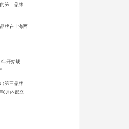
出的第二品牌
车品牌在上海西
0年开始规
”
出第三品牌
2年8月内部立