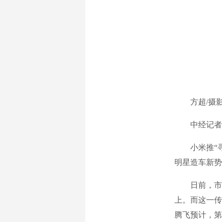
方超/摄
中经记者方
小米推“寻天
明星造车新势
日前，市场
上。而这一传
腾飞预计，第