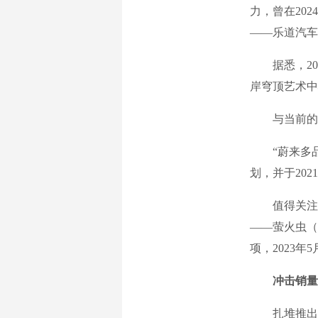
力，曾在20
——乐道汽车
据悉，202
岸穹顶艺术中
与当前的零
“蔚来多品牌
划，并于20
值得关注的是
——萤火虫（f
项，2023年
冲击销量
扎堆推出第