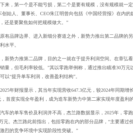
下来，第一个是不能亏损，第二个是要有规模，没有规模就一定
车创始人、董事长、CEO朱江明曾向包括《中国经营报》在内的
年，还是要聚焦如何把规模做大。”
有品牌边界、进入新细分赛道之外，新势力推出第二品牌的另
利水平。
新势力推第二品牌，目的之一就在于提升利润空间。在章弘看
销量，但毛利率较低。”其以零跑举例称，通过推出瞄准30万元
可以“提升单车利润，改善盈利结构”。
5年财报显示，其当年实现营收647.3亿元，较2024年同期增长1
亿元，首度实现全年盈利，成为造车新势力中第二家实现年度盈利
的单车售价及利润并不高，杰兰路数据显示，2025年，零跑
.5万元。杰兰路此前指出，包括零跑在内的部分品牌，“主要通过
激烈的竞争环境中实现阶段性突破。”