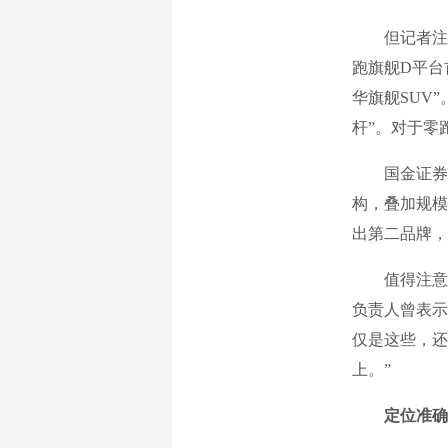
但记者注意
跑旗舰D平台首
华旗舰SUV
杆”。对于零
国金证券研
构，叠加规模
出第二品牌，
值得注意的
负责人曾表示
仅是这些，还
上。”
定位准确