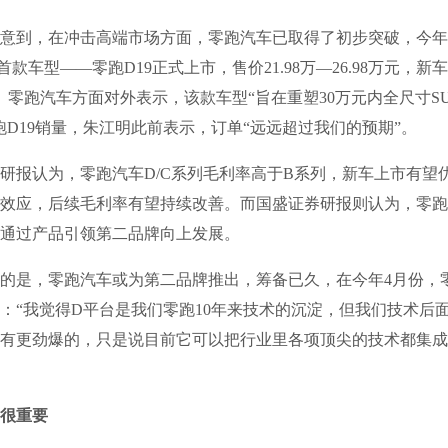
到，在冲击高端市场方面，零跑汽车已取得了初步突破，今年4
款车型——零跑D19正式上市，售价21.98万—26.98万元，新
”。零跑汽车方面对外表示，该款车型“旨在重塑30万元内全尺寸S
跑D19销量，朱江明此前表示，订单“远远超过我们的预期”。
报认为，零跑汽车D/C系列毛利率高于B系列，新车上市有望
效应，后续毛利率有望持续改善。而国盛证券研报则认为，零跑
通过产品引领第二品牌向上发展。
是，零跑汽车或为第二品牌推出，筹备已久，在今年4月份，
：“我觉得D平台是我们零跑10年来技术的沉淀，但我们技术后
有更劲爆的，只是说目前它可以把行业里各项顶尖的技术都集成
很重要