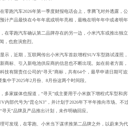
跑汽车2026年第一季度财报电话会上，李腾飞对外透露，公
预计产品最快在今年年底或明年亮相，最晚在明年年中或者明年
在零跑汽车确认第二品牌存在的另一边，小米汽车或推出独立
传闻，也愈演愈烈。
示，近期，互联网传出小米汽车首款增程SUV车型路试谍照，
新商标、引入新电池供应商的信息也不断出现。如在前者方面，
科技有限责任公司的“寻天”商标，共有64个，最早申请日期可追溯
要集中于2025年2月份、8月份这两个时间段。
多家媒体也报道，“寻天”或主要用于小米旗下增程式车型和房
UV内部代号为“昆仑N3”，并计划于2026年下半年推向市场。不
“寻天”品牌及产品推出计划，未作明确回应。
可发现，在零跑、小米当下谋求推第二品牌之外，以蔚来为代