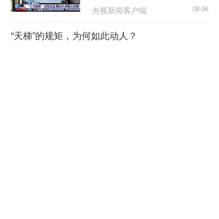
央视新闻客户端
08-06
辆日常运行工况等都可能会影响保质期。
“天梯”的规矩，为何如此动人？
“95号汽油比92号汽油耐烧”是谣言
荆楚网
08-06
此外，网传的
“95号汽油比92号汽油耐烧”也被
超7万亿元织密“六张网” 激活
。鞠雅娜指出，
专家辟谣
汽油标号代表的是油品抗
实体经济新动能
常见汽油标号为92号、95号、98号。科研
爆性能，
院所对照试验证实，同等测试条件下，92号汽油百
央广网
08-06
公里平均油耗6.462升，95号汽油为6.525升，二者
油耗差距极小，网传的“高标号汽油更省油”属于伪
逼近全国四分之一！长三角41城经济半年报，释
命题。
放哪些重要信号？
上观新闻
08-06
汽油是由原油炼制加工而成的。当前我国原油
供给渠道多元稳定，兼顾国内油田自主开采与海外
合肥故事刷屏 看当地如何培
原油进口。
育科技创业沃土