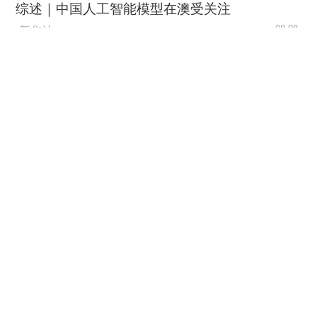
综述｜中国人工智能模型在澳受关注
新华社
08-08
“零关税”百日见证中非合作新
气象
新华社
08-08
外媒：外贸强劲增长凸显中
国经济韧性
总台环球资讯广播
08-08
消费新图景｜跨界融合拉长
夏日经济消费链条
新华社
08-08